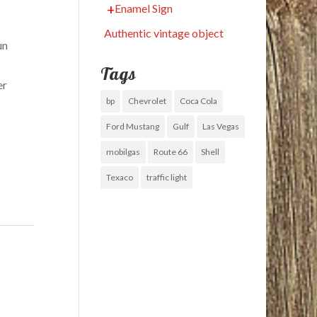
Enamel Sign
Authentic vintage object
un
Tags
er
bp
Chevrolet
Coca Cola
Ford Mustang
Gulf
Las Vegas
mobilgas
Route 66
Shell
Texaco
traffic light