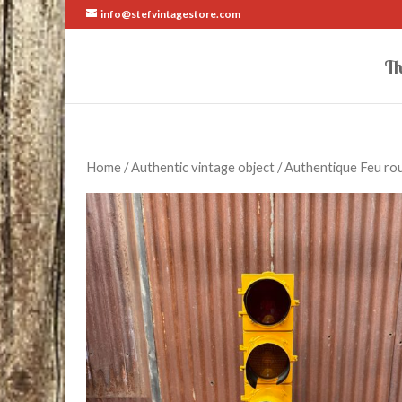
info@stefvintagestore.com
Th
Home
/
Authentic vintage object
/ Authentique Feu rou