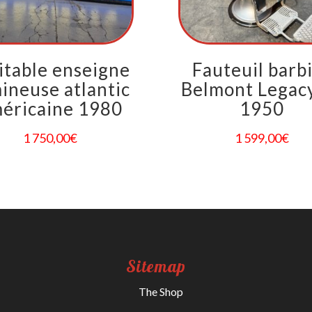
itable enseigne
Fauteuil barb
ineuse atlantic
Belmont Legac
éricaine 1980
1950
1 750,00
€
1 599,00
€
Sitemap
The Shop