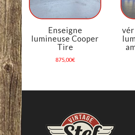
Enseigne
vér
lumineuse Cooper
lum
Tire
am
875,00
€