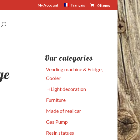
My Account
Français
0 Items
Our categories
ge
Vending machine & Fridge,
Cooler
Light decoration
Furniture
Made of real car
Gas Pump
Resin statues