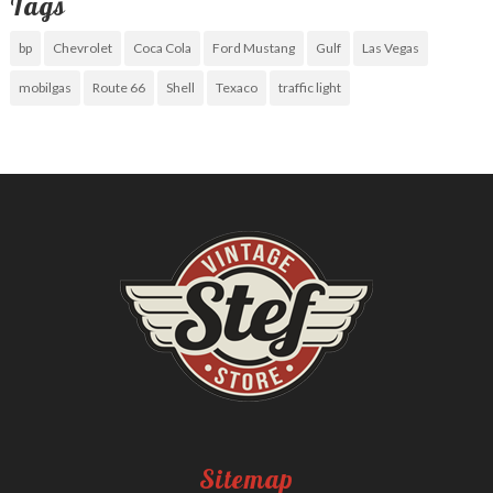
Tags
bp
Chevrolet
Coca Cola
Ford Mustang
Gulf
Las Vegas
mobilgas
Route 66
Shell
Texaco
traffic light
Sitemap