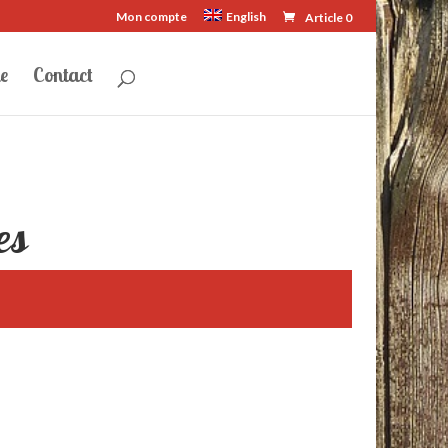
Mon compte
English
Article 0
e
Contact
es