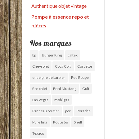
Authentique objet vintage
Pompe à essence repo et
pièces
Nos marques
bp
Burger King
caltex
Chevrolet
Coca Cola
Corvette
enseigne de barbier
Feu Rouge
fire chief
Ford Mustang
Gulf
Las Vegas
mobilgas
Panneau routier
por
Porsche
Pure fina
Route 66
Shell
Texaco