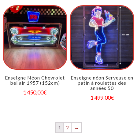
Enseigne Néon Chevrolet
Enseigne néon Serveuse en
bel air 1957 (152cm)
patin à roulettes des
années 50
1 450,00
€
1 499,00
€
1
2
→