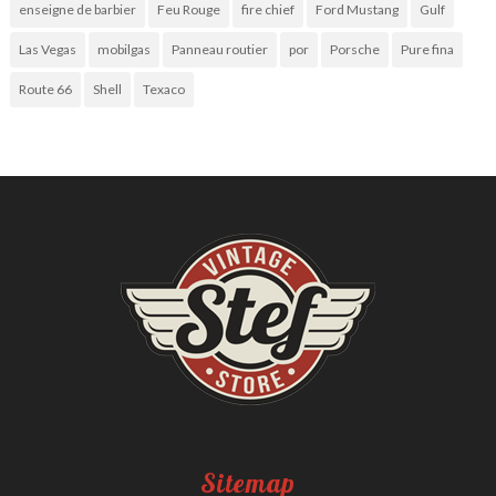
enseigne de barbier
Feu Rouge
fire chief
Ford Mustang
Gulf
Las Vegas
mobilgas
Panneau routier
por
Porsche
Pure fina
Route 66
Shell
Texaco
Sitemap