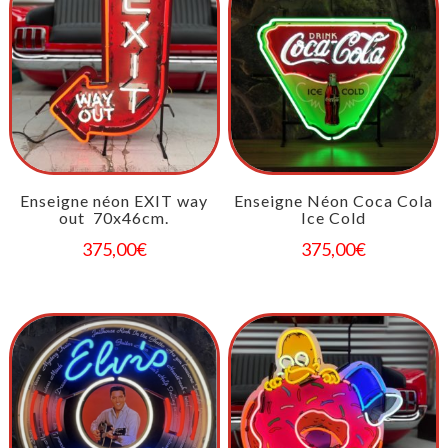
Enseigne néon EXIT way
Enseigne Néon Coca Cola
out 70x46cm.
Ice Cold
375,00
€
375,00
€