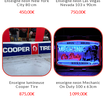
Enseigne néon New York
Enseigne neon Las Vegas
City 80 cm
Nevada 103 x 90cm
450,00
€
750,00
€
Enseigne lumineuse
enseigne neon Mechanic
Cooper Tire
On Duty 100 x 63cm
875,00
€
1 099,00
€