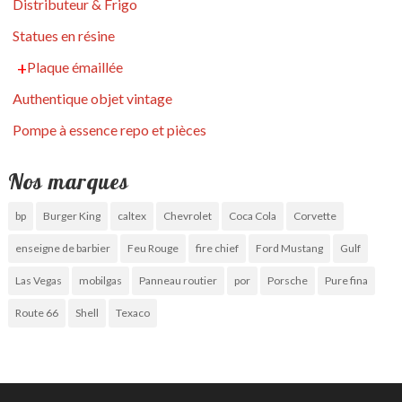
Distributeur & Frigo
Statues en résine
Plaque émaillée
Authentique objet vintage
Pompe à essence repo et pièces
Nos marques
bp
Burger King
caltex
Chevrolet
Coca Cola
Corvette
enseigne de barbier
Feu Rouge
fire chief
Ford Mustang
Gulf
Las Vegas
mobilgas
Panneau routier
por
Porsche
Pure fina
Route 66
Shell
Texaco