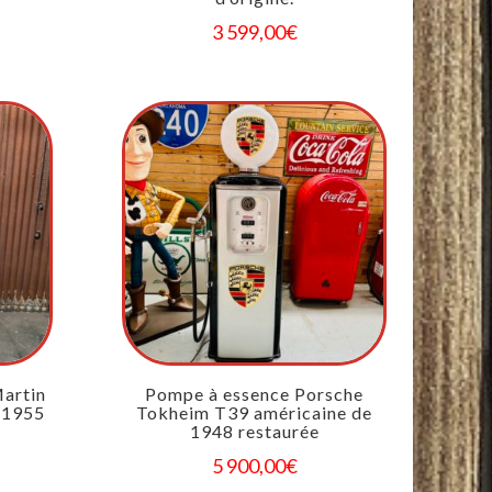
3 599,00
€
artin
Pompe à essence Porsche
 1955
Tokheim T39 américaine de
1948 restaurée
5 900,00
€