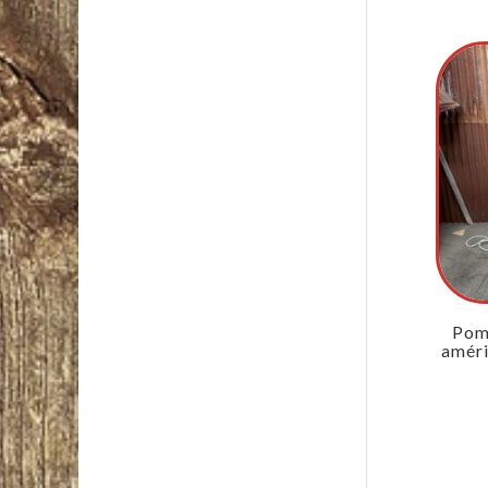
Pom
améri