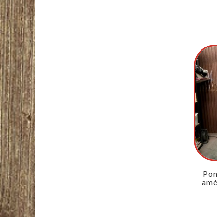
Pom
amé