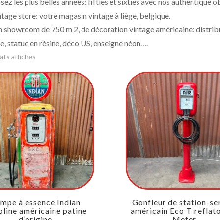
sez les plus belles années: fifties et sixties avec nos authentique 
ntage store: votre magasin vintage à liège, belgique.
n showroom de 750 m 2, de décoration vintage américaine: distrib
e, statue en résine, déco US, enseigne néon….
tats affichés
mpe à essence Indian
Gonfleur de station-se
line américaine patine
américain Eco Tireflato
d’origine
Meter