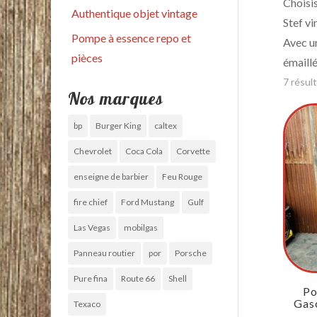
Choisis
Authentique objet vintage
Stef vi
Pompe à essence repo et
Avec u
pièces
émaillé
7 résul
Nos marques
bp
Burger King
caltex
Chevrolet
Coca Cola
Corvette
enseigne de barbier
Feu Rouge
fire chief
Ford Mustang
Gulf
Las Vegas
mobilgas
Panneau routier
por
Porsche
Pure fina
Route 66
Shell
Po
Gaso
Texaco