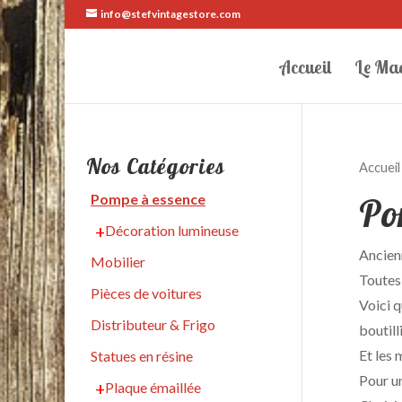
info@stefvintagestore.com
Accueil
Le Ma
Nos Catégories
Accueil
Po
Pompe à essence
Décoration lumineuse
Ancienn
Mobilier
Toutes 
Pièces de voitures
Voici 
Distributeur & Frigo
boutil
Et les 
Statues en résine
Pour u
Plaque émaillée