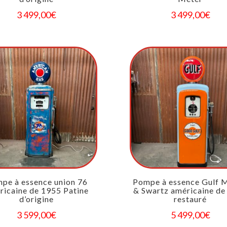
3 499,00
€
3 499,00
€
pe à essence union 76
Pompe à essence Gulf M
ricaine de 1955 Patine
& Swartz américaine de
d’origine
restauré
3 599,00
€
5 499,00
€