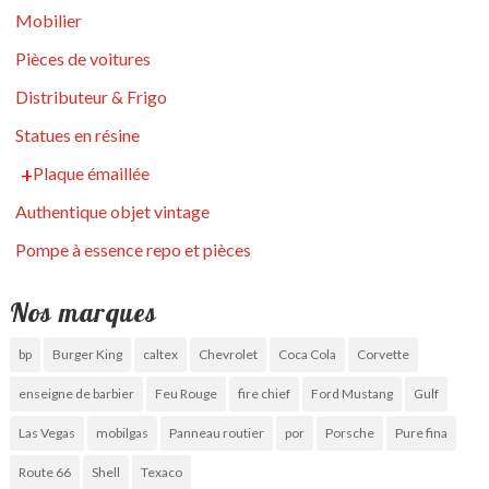
Mobilier
Pièces de voitures
Distributeur & Frigo
Statues en résine
Plaque émaillée
Authentique objet vintage
Pompe à essence repo et pièces
Nos marques
bp
Burger King
caltex
Chevrolet
Coca Cola
Corvette
enseigne de barbier
Feu Rouge
fire chief
Ford Mustang
Gulf
Las Vegas
mobilgas
Panneau routier
por
Porsche
Pure fina
Route 66
Shell
Texaco