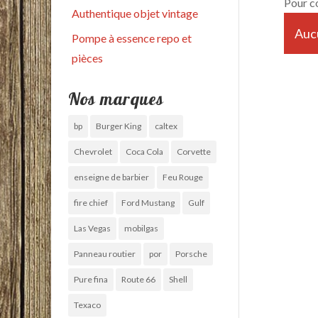
Pour c
Authentique objet vintage
Aucu
Pompe à essence repo et
pièces
Nos marques
bp
Burger King
caltex
Chevrolet
Coca Cola
Corvette
enseigne de barbier
Feu Rouge
fire chief
Ford Mustang
Gulf
Las Vegas
mobilgas
Panneau routier
por
Porsche
Pure fina
Route 66
Shell
Texaco