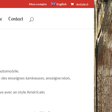
Mon compte
English
Article 0
e
Contact
’automobile.
ns des enseignes lumineuses, enseigne néon,
ve avec un style Américain;