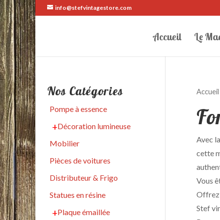
info@stefvintagestore.com
Accueil
Le Ma
Nos Catégories
Accueil
Fo
Pompe à essence
Décoration lumineuse
Avec la
Mobilier
cette m
Pièces de voitures
authen
Distributeur & Frigo
Vous êt
Offrez-
Statues en résine
Stef vi
Plaque émaillée