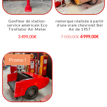
Gonfleur de station-
remorque réalisée à partir
service américain Eco
d’une vraie chevrolet Bel
Tireflator Air Meter
Air de 1957
3 499,00
€
7 500,00
€
4 999,00
€
Promo !