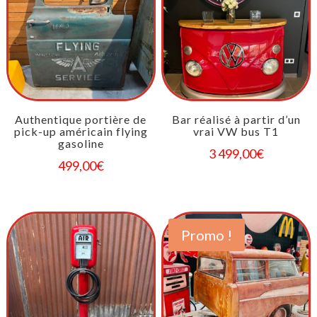
Authentique portière de
Bar réalisé à partir d’un
pick-up américain flying
vrai VW bus T1
gasoline
3 499,00
€
499,00
€
Promo !