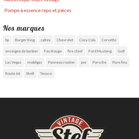
Pompe à essence repo et pièces
Nos marques
bp
Burger King
caltex
Chevrolet
Coca Cola
Corvette
enseigne de barbier
Feu Rouge
fire chief
Ford Mustang
Gulf
Las Vegas
mobilgas
Panneau routier
por
Porsche
Pure fina
Route 66
Shell
Texaco