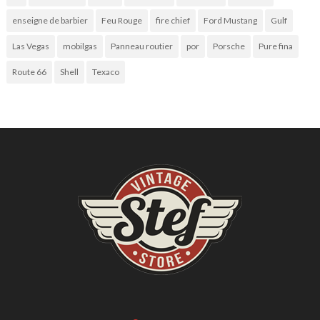
enseigne de barbier
Feu Rouge
fire chief
Ford Mustang
Gulf
Las Vegas
mobilgas
Panneau routier
por
Porsche
Pure fina
Route 66
Shell
Texaco