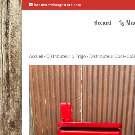
info@stefvintagestore.com
Accueil
Le Ma
Accueil
/
Distributeur & Frigo
/ Distributeur Coca-Col