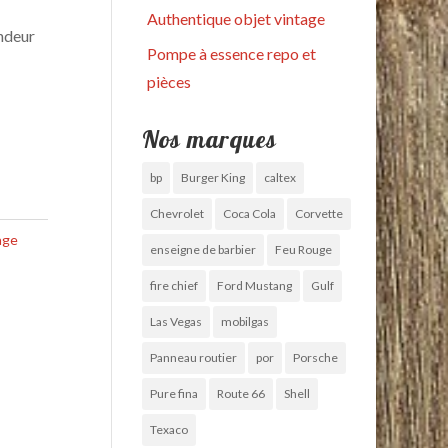
Authentique objet vintage
ndeur
Pompe à essence repo et
pièces
Nos marques
bp
Burger King
caltex
Chevrolet
Coca Cola
Corvette
age
enseigne de barbier
Feu Rouge
fire chief
Ford Mustang
Gulf
Las Vegas
mobilgas
Panneau routier
por
Porsche
Pure fina
Route 66
Shell
Texaco