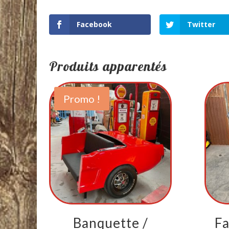
Facebook
Twitter
Produits apparentés
Promo !
Banquette /
Fa