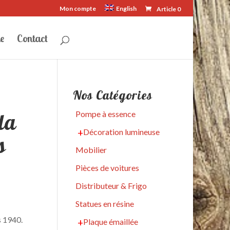
Mon compte
English
Article 0
e
Contact
Nos Catégories
la
Pompe à essence
Décoration lumineuse
s
Mobilier
Pièces de voitures
Distributeur & Frigo
Statues en résine
s 1940.
Plaque émaillée