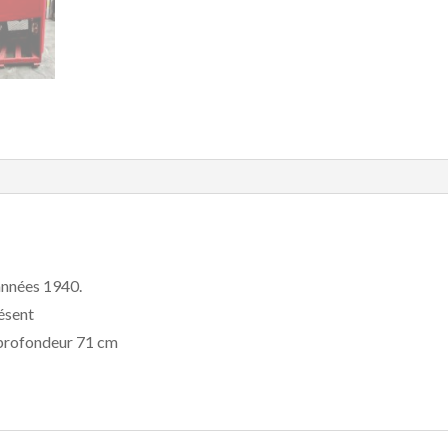
années 1940.
résent
 profondeur 71 cm