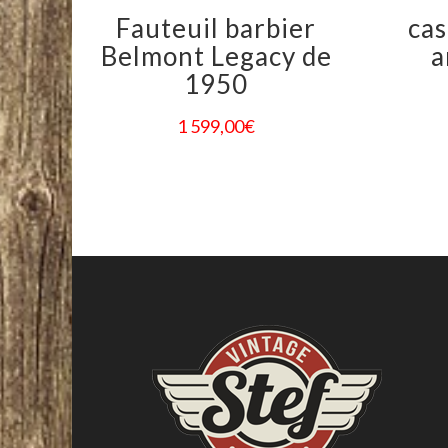
Fauteuil barbier
cas
Belmont Legacy de
a
1950
1 599,00
€