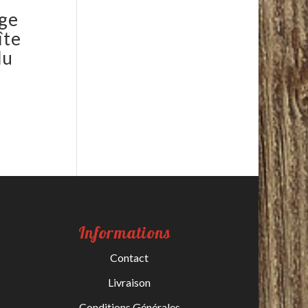
age
îte
du
Informations
Contact
Livraison
Conditions Générales