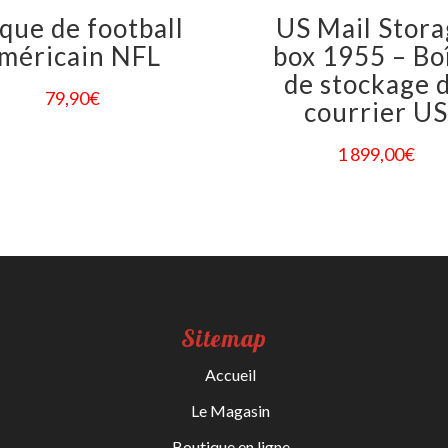
que de football
US Mail Stor
méricain NFL
box 1955 – Bo
de stockage 
79,90
€
courrier US
1 899,00
€
Sitemap
Accueil
Le Magasin
Boutique en ligne