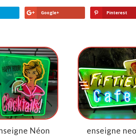
Google+
Pinterest
nseigne Néon
enseigne ne