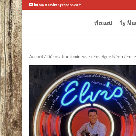
info@stefvintagestore.com
Accueil
Le Ma
Accueil
/
Décoration lumineuse
/
Enseigne Néon
/ Ense