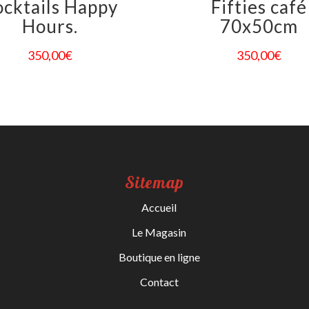
cktails Happy
Fifties café
Hours.
70x50cm
350,00
€
350,00
€
Sitemap
Accueil
Le Magasin
Boutique en ligne
Contact