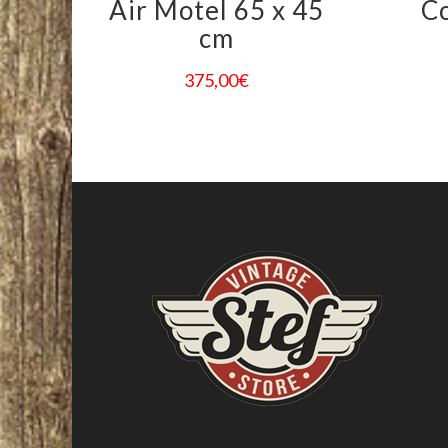
Air Motel 65 x 45
Co
cm
375,00
€