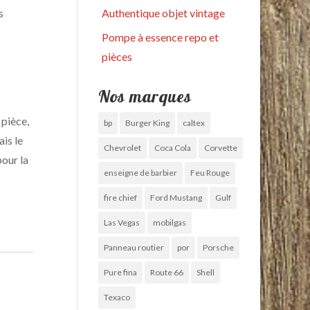
s
Authentique objet vintage
Pompe à essence repo et
pièces
Nos marques
 pièce,
bp
Burger King
caltex
ais le
Chevrolet
Coca Cola
Corvette
pour la
enseigne de barbier
Feu Rouge
fire chief
Ford Mustang
Gulf
Las Vegas
mobilgas
Panneau routier
por
Porsche
Pure fina
Route 66
Shell
Texaco