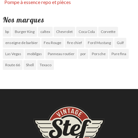
Pompe à essence repo et pièces
Nos marques
bp
Burger King
caltex
Chevrolet
Coca Cola
Corvette
enseigne de barbier
Feu Rouge
fire chief
Ford Mustang
Gulf
Las Vegas
mobilgas
Panneau routier
por
Porsche
Pure fina
Route 66
Shell
Texaco