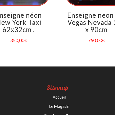
nseigne néon
Enseigne neon
ew York Taxi
Vegas Nevada 
62x32cm .
x 90cm
350,00
€
750,00
€
Sitemap
Accueil
Le Magasin