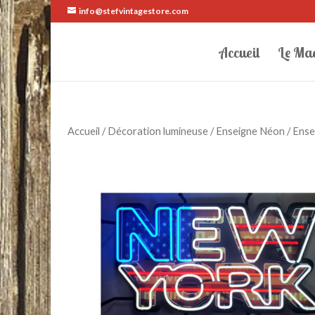
info@stefvintagestore.com
Accueil
Le Ma
Accueil
/
Décoration lumineuse
/
Enseigne Néon
/ Ense