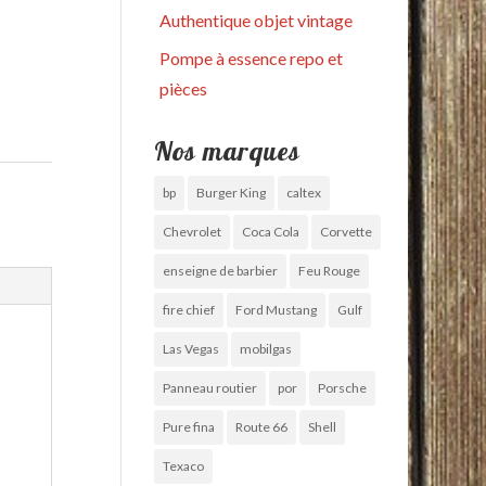
Authentique objet vintage
Pompe à essence repo et
pièces
Nos marques
bp
Burger King
caltex
Chevrolet
Coca Cola
Corvette
enseigne de barbier
Feu Rouge
fire chief
Ford Mustang
Gulf
Las Vegas
mobilgas
Panneau routier
por
Porsche
Pure fina
Route 66
Shell
Texaco