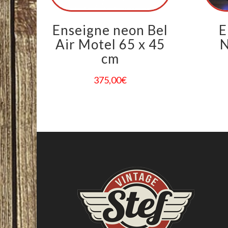
Enseigne neon Bel
E
Air Motel 65 x 45
N
cm
375,00
€