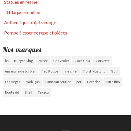
Statues en résine
Plaque émaillée
Authentique objet vintage
Pompe à essence repo et pièces
Nos marques
bp
Burger King
caltex
Chevrolet
Coca Cola
Corvette
enseigne de barbier
Feu Rouge
fire chief
Ford Mustang
Gulf
Las Vegas
mobilgas
Panneau routier
por
Porsche
Pure fina
Route 66
Shell
Texaco