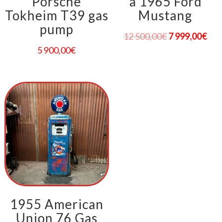
Porsche
a 1965 Ford
Tokheim T39 gas
Mustang
pump
12 500,00
€
7 999,00
€
5 900,00
€
1955 American
Union 76 Gas