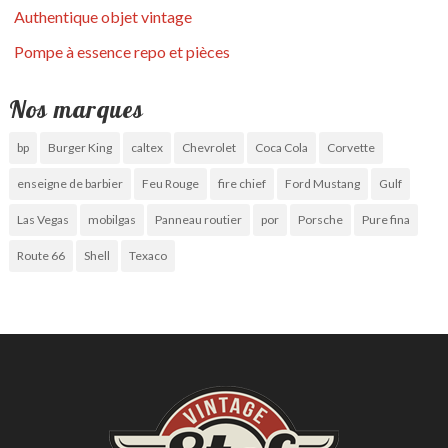
Authentique objet vintage
Pompe à essence repo et pièces
Nos marques
bp
Burger King
caltex
Chevrolet
Coca Cola
Corvette
enseigne de barbier
Feu Rouge
fire chief
Ford Mustang
Gulf
Las Vegas
mobilgas
Panneau routier
por
Porsche
Pure fina
Route 66
Shell
Texaco